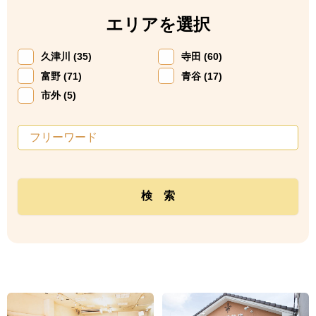
エリアを選択
久津川 (35)
寺田 (60)
富野 (71)
青谷 (17)
市外 (5)