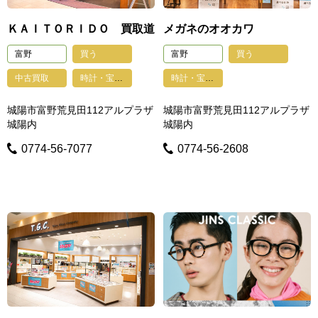
ＫＡＩＴＯＲＩＤＯ 買取道
メガネのオオカワ
富野
買う
富野
買う
中古買取
時計・宝石・貴金属・眼鏡・印鑑・鍵・写真
時計・宝石・貴金属・眼鏡・印鑑・鍵・写真
城陽市富野荒見田112アルプラザ
城陽市富野荒見田112アルプラザ
城陽内
城陽内
0774-56-7077
0774-56-2608