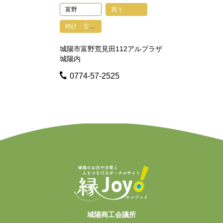
富野
買う
時計・宝石・貴金属・眼鏡・印鑑・鍵・写真
城陽市富野荒見田112アルプラザ
城陽内
0774-57-2525
城陽商工会議所