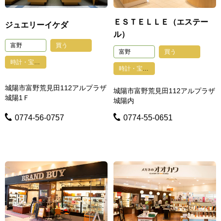
ＥＳＴＥＬＬＥ（エステー
ジュエリーイケダ
ル）
富野
買う
富野
買う
時計・宝石・貴金属・眼鏡・印鑑・鍵・写真
時計・宝石・貴金属・眼鏡・印鑑・鍵・写真
城陽市富野荒見田112アルプラザ
城陽市富野荒見田112アルプラザ
城陽1Ｆ
城陽内
0774-56-0757
0774-55-0651