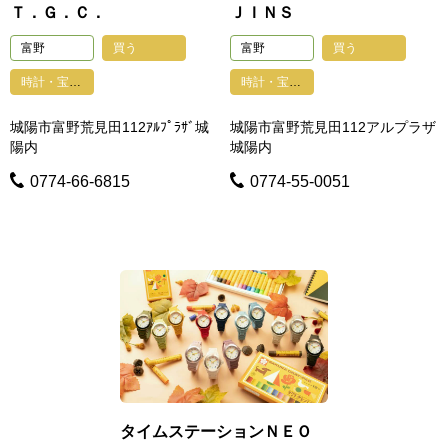
Ｔ．Ｇ．Ｃ．
ＪＩＮＳ
富野
買う
富野
買う
時計・宝石・貴金属・眼鏡・印鑑・鍵・写真
時計・宝石・貴金属・眼鏡・印鑑・鍵・写真
城陽市富野荒見田112ｱﾙﾌﾟﾗｻﾞ城
城陽市富野荒見田112アルプラザ
陽内
城陽内
0774-66-6815
0774-55-0051
タイムステーションＮＥＯ