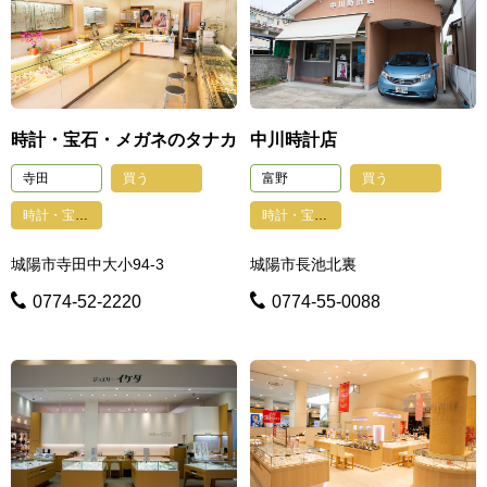
時計・宝石・メガネのタナカ
中川時計店
寺田
買う
富野
買う
時計・宝石・貴金属・眼鏡・印鑑・鍵・写真
時計・宝石・貴金属・眼鏡・印鑑・鍵・写真
城陽市寺田中大小94-3
城陽市長池北裏
0774-52-2220
0774-55-0088