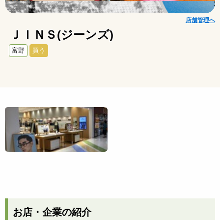
店舗管理へ
ＪＩＮＳ(ジーンズ)
富野
買う
お店・企業の紹介