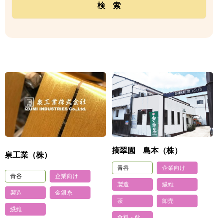
摘翠園 島本（株）
泉工業（株）
青谷
企業向け
青谷
企業向け
製造
繊維
製造
金銀糸
茶
卸売
繊維
食料・飲料品