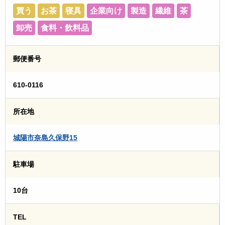
買う
お茶
寝具
企業向け
製造
繊維
茶
卸売
食料・飲料品
郵便番号
610-0116
所在地
城陽市奈島久保野15
駐車場
10台
TEL