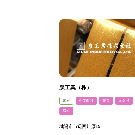
泉工業（株）
青谷
企業向け
製造
金銀糸
繊維
城陽市市辺西川原19