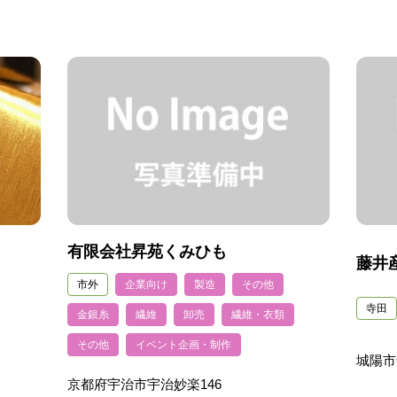
有限会社昇苑くみひも
藤井産
市外
企業向け
製造
その他
寺田
金銀糸
繊維
卸売
繊維・衣類
その他
イベント企画・制作
城陽市
京都府宇治市宇治妙楽146