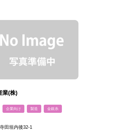
業(株)
企業向け
製造
金銀糸
寺田垣内後32-1