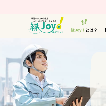
縁Joy！
とは？