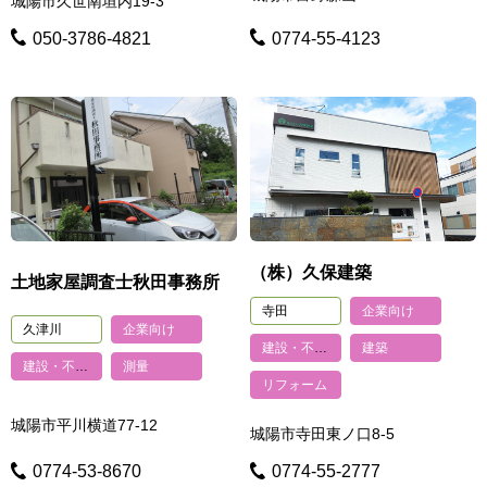
城陽市久世南垣内19-3
050-3786-4821
0774-55-4123
（株）久保建築
土地家屋調査士秋田事務所
寺田
企業向け
久津川
企業向け
建設・不動産
建築
建設・不動産
測量
リフォーム
城陽市平川横道77-12
城陽市寺田東ノ口8-5
0774-53-8670
0774-55-2777