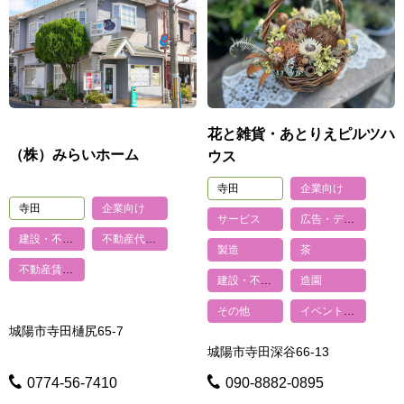
花と雑貨・あとりえピルツハ
（株）みらいホーム
ウス
寺田
企業向け
寺田
企業向け
サービス
広告・デザイン
建設・不動産
不動産代理・仲介
製造
茶
不動産賃貸・管理
建設・不動産
造園
その他
イベント企画・制作
城陽市寺田樋尻65-7
城陽市寺田深谷66-13
0774-56-7410
090-8882-0895