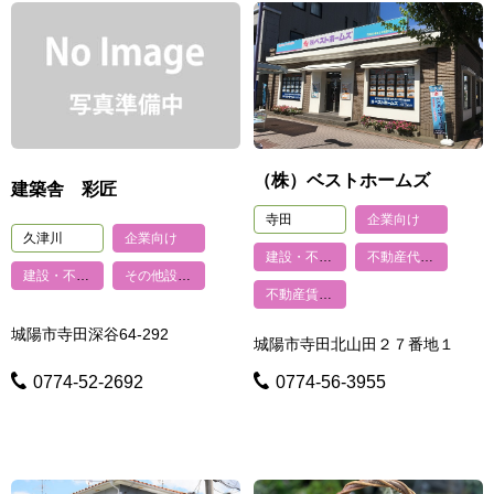
（株）ベストホームズ
建築舎 彩匠
寺田
企業向け
久津川
企業向け
建設・不動産
不動産代理・仲介
建設・不動産
その他設備工事
不動産賃貸・管理
城陽市寺田深谷64-292
城陽市寺田北山田２７番地１
0774-52-2692
0774-56-3955