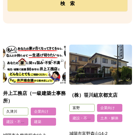
井上工務店（一級建築士事務
（株）笹川組京都支店
所）
富野
企業向け
久津川
企業向け
建設・不動産
土木・解体
建設・不動産
建築
城陽市富野森山14-2