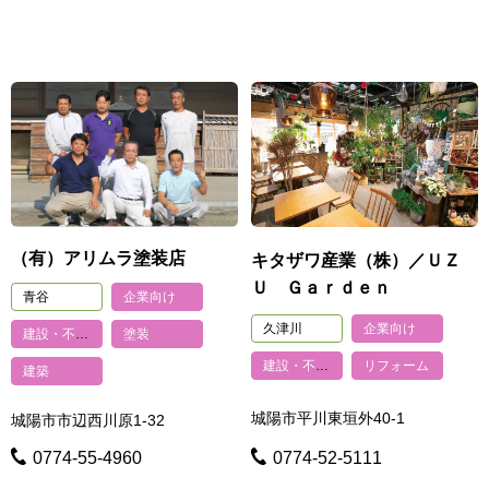
（有）アリムラ塗装店
キタザワ産業（株）／ＵＺ
Ｕ Ｇａｒｄｅｎ
青谷
企業向け
久津川
企業向け
建設・不動産
塗装
建設・不動産
リフォーム
建築
城陽市平川東垣外40-1
城陽市市辺西川原1-32
0774-55-4960
0774-52-5111