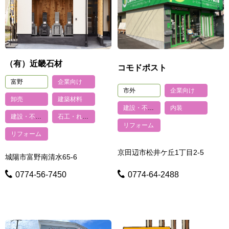
（有）近畿石材
コモドポスト
富野
企業向け
市外
企業向け
卸売
建築材料
建設・不動産
内装
建設・不動産
石工・れんが・タイル・ブロック
リフォーム
リフォーム
京田辺市松井ケ丘1丁目2-5
城陽市富野南清水65-6
0774-56-7450
0774-64-2488