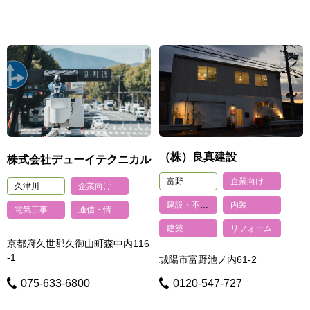
（株）良真建設
株式会社デューイテクニカル
富野
企業向け
久津川
企業向け
建設・不動産
内装
電気工事
通信・情報関連
建築
リフォーム
京都府久世郡久御山町森中内116
-1
城陽市富野池ノ内61-2
075-633-6800
0120-547-727