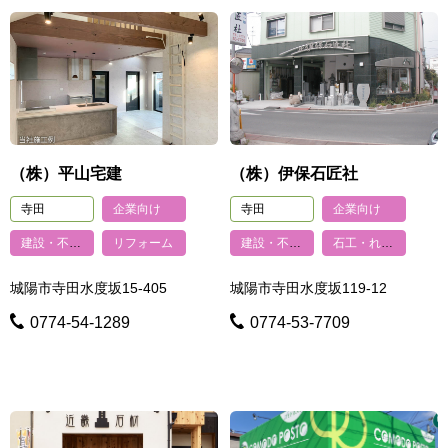
（株）平山宅建
（株）伊保石匠社
寺田
企業向け
寺田
企業向け
建設・不動産
リフォーム
建設・不動産
石工・れんが・タイル・ブロック
城陽市寺田水度坂15-405
城陽市寺田水度坂119-12
0774-54-1289
0774-53-7709