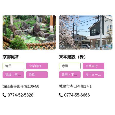
京都庭常
東本建設（株）
寺田
企業向け
寺田
企業向け
建設・不動産
造園
建設・不動産
リフォーム
城陽市寺田今堀136-58
城陽市寺田今橋17-1
0774-52-5328
0774-55-6666