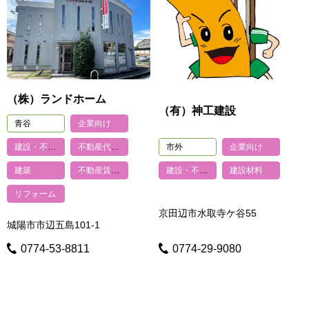
（株）ランドホーム
（有）神工建設
青谷
企業向け
建設・不動産
不動産代理・仲介
市外
企業向け
建築
不動産賃貸・管理
建設・不動産
建設材料
リフォーム
京田辺市水取寺ケ谷55
城陽市市辺五島101-1
0774-53-8811
0774-29-9080