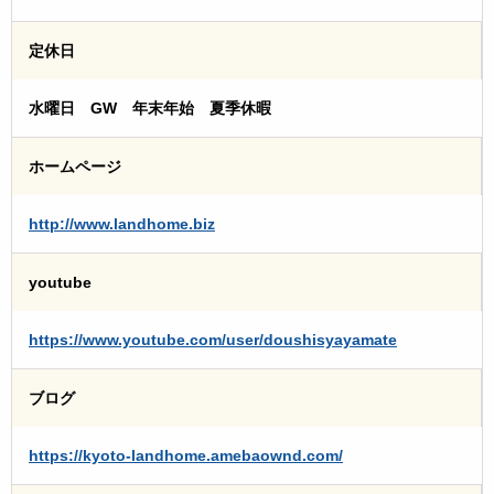
定休日
水曜日 GW 年末年始 夏季休暇
ホームページ
http://www.landhome.biz
youtube
https://www.youtube.com/user/doushisyayamate
ブログ
https://kyoto-landhome.amebaownd.com/