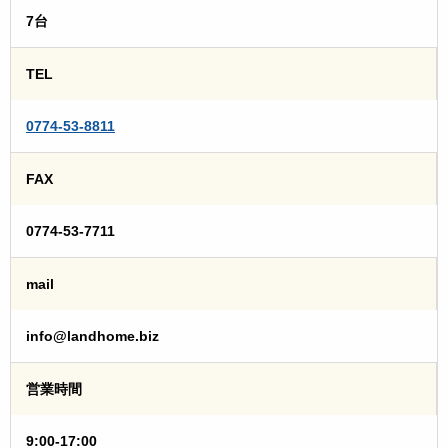
7台
TEL
0774-53-8811
FAX
0774-53-7711
mail
info@landhome.biz
営業時間
9:00-17:00