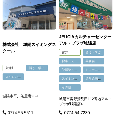
JEUGIAカルチャーセンター
アル・プラザ城陽店
株式会社 城陽スイミングス
クール
富野
習う・学ぶ
習字・そろばん・パソコン・スマホ
英会話・音楽
久津川
習う・学ぶ
学習塾・家庭教師・教育機関
トレーニングジム・フィットネス・スポーツ
スイミング・バレエ
スイミング・バレエ
造形絵画・陶芸
その他
城陽市平川茶屋裏25-1
城陽市富野荒見田112番地アル・
プラザ城陽店4Ｆ
0774-55-5511
0774-54-7230