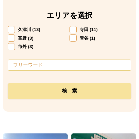
エリアを選択
久津川 (13)
寺田 (11)
富野 (3)
青谷 (1)
市外 (3)