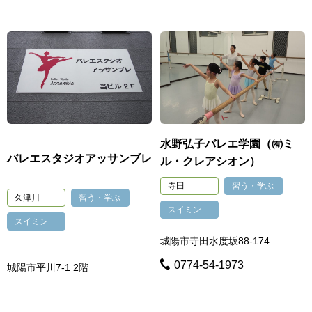
水野弘子バレエ学園（㈲ミ
バレエスタジオアッサンブレ
ル・クレアシオン）
寺田
習う・学ぶ
久津川
習う・学ぶ
スイミング・バレエ
スイミング・バレエ
城陽市寺田水度坂88-174
0774-54-1973
城陽市平川7-1 2階