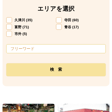
エリアを選択
久津川 (35)
寺田 (60)
富野 (71)
青谷 (17)
市外 (5)