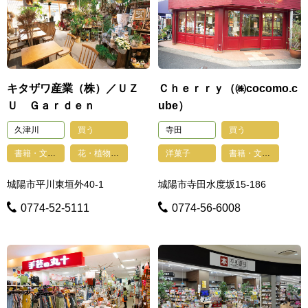
キタザワ産業（株）／ＵＺ
Ｃｈｅｒｒｙ（㈱cocomo.c
Ｕ Ｇａｒｄｅｎ
ube）
久津川
買う
寺田
買う
書籍・文具・雑貨・おもちゃ・手芸
花・植物・園芸・ペット
洋菓子
書籍・文具・雑貨・おもちゃ・手芸
城陽市平川東垣外40-1
城陽市寺田水度坂15-186
0774-52-5111
0774-56-6008