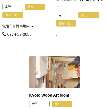
ロ）
富野
買う
寺田
買う
書籍・文具・雑貨・おもちゃ・手芸
書籍・文具・雑貨・おもちゃ・手芸
城陽市富野南垣内67
0774-52-0035
-
Kyoto Wood Art foom
寺田
買う