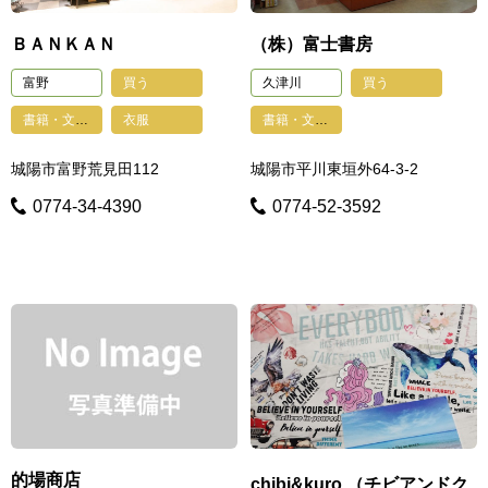
ＢＡＮＫＡＮ
（株）富士書房
富野
買う
久津川
買う
書籍・文具・雑貨・おもちゃ・手芸
衣服
書籍・文具・雑貨・おもちゃ・手芸
城陽市富野荒見田112
城陽市平川東垣外64-3-2
0774-34-4390
0774-52-3592
的場商店
chibi&kuro （チビアンドク