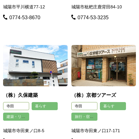
城陽市平川横道77-12
城陽市枇杷庄鹿背田84-10
0774-53-8670
0774-53-3235
（株）久保建築
（株）京都ツアーズ
寺田
暮らす
寺田
暮らす
建築・リフォーム
旅行・宿泊・その他娯楽
城陽市寺田東ノ口8-5
城陽市寺田東ノ口17-171