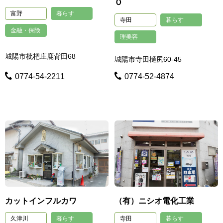
Ｏ
富野
暮らす
寺田
暮らす
金融・保険
理美容
城陽市枇杷庄鹿背田68
城陽市寺田樋尻60-45
0774-54-2211
0774-52-4874
カットインフルカワ
（有）ニシオ電化工業
久津川
暮らす
寺田
暮らす