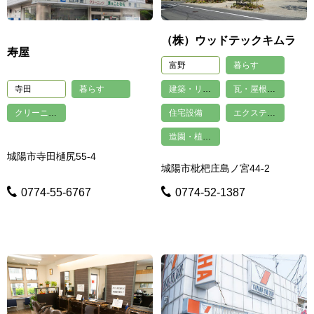
（株）ウッドテックキムラ
寿屋
富野
暮らす
寺田
暮らす
建築・リフォーム
瓦・屋根・左官・タイル・塗装
クリーニング
住宅設備
エクステリア・外構工事
造園・植木・剪定
城陽市寺田樋尻55-4
城陽市枇杷庄島ノ宮44-2
0774-55-6767
0774-52-1387