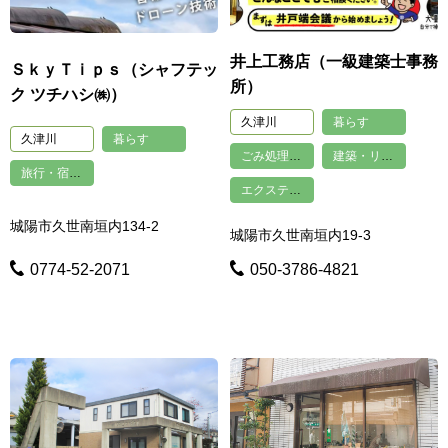
井上工務店（一級建築士事務
ＳｋｙＴｉｐｓ（シャフテッ
所）
ク ツチハシ㈱）
久津川
暮らす
久津川
暮らす
ごみ処理・不用品回収・買取
建築・リフォーム
旅行・宿泊・その他娯楽
エクステリア・外構工事
城陽市久世南垣内134-2
城陽市久世南垣内19-3
0774-52-2071
050-3786-4821