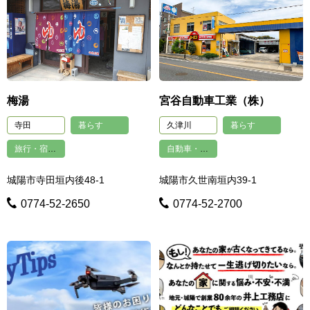
梅湯
宮谷自動車工業（株）
寺田
暮らす
久津川
暮らす
旅行・宿泊・その他娯楽
自動車・自転車
城陽市寺田垣内後48-1
城陽市久世南垣内39-1
0774-52-2650
0774-52-2700