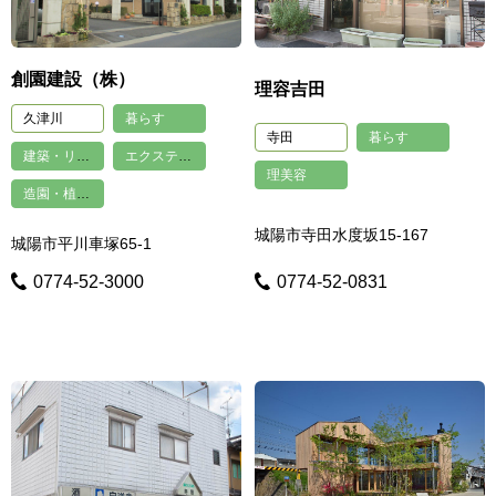
創園建設（株）
理容吉田
久津川
暮らす
寺田
暮らす
建築・リフォーム
エクステリア・外構工事
理美容
造園・植木・剪定
城陽市寺田水度坂15-167
城陽市平川車塚65-1
0774-52-3000
0774-52-0831