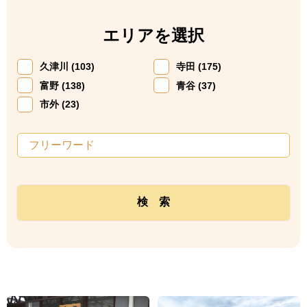
エリアを選択
久津川 (103)
寺田 (175)
富野 (138)
青谷 (37)
市外 (23)