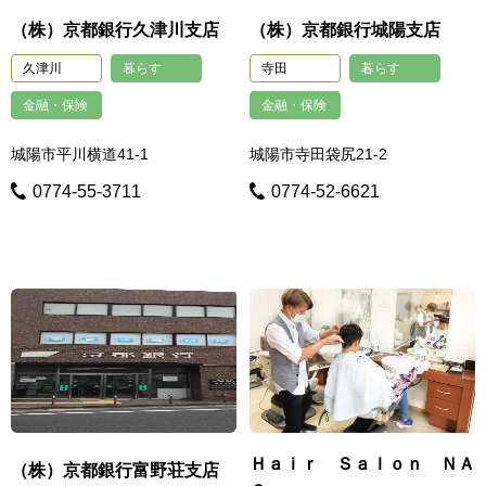
（株）京都銀行久津川支店
（株）京都銀行城陽支店
久津川
暮らす
寺田
暮らす
金融・保険
金融・保険
城陽市平川横道41-1
城陽市寺田袋尻21-2
0774-55-3711
0774-52-6621
Ｈａｉｒ Ｓａｌｏｎ ＮＡ
（株）京都銀行富野荘支店