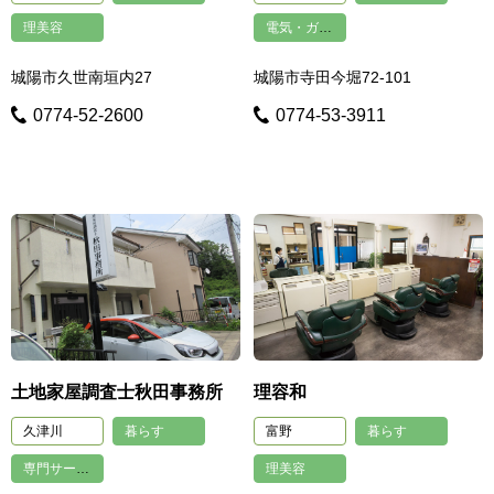
理美容
電気・ガス・水道工事
城陽市久世南垣内27
城陽市寺田今堀72-101
0774-52-2600
0774-53-3911
土地家屋調査士秋田事務所
理容和
久津川
暮らす
富野
暮らす
専門サービス業（士業）
理美容