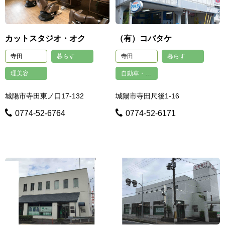
カットスタジオ・オク
（有）コバタケ
寺田
暮らす
寺田
暮らす
理美容
自動車・自転車
城陽市寺田東ノ口17-132
城陽市寺田尺後1-16
0774-52-6764
0774-52-6171