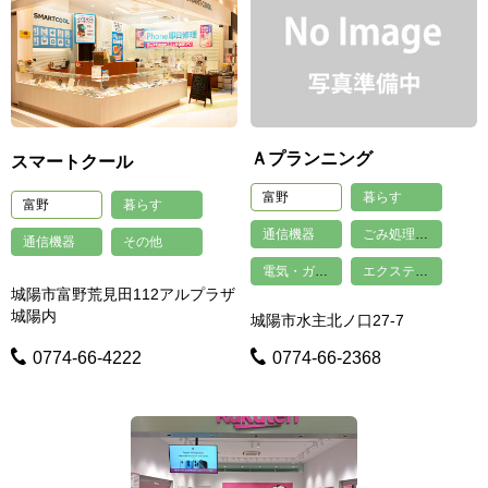
Ａプランニング
スマートクール
富野
暮らす
富野
暮らす
通信機器
ごみ処理・不用品回収・買取
通信機器
その他
電気・ガス・水道工事
エクステリア・外構工事
城陽市富野荒見田112アルプラザ
城陽内
城陽市水主北ノ口27-7
0774-66-4222
0774-66-2368