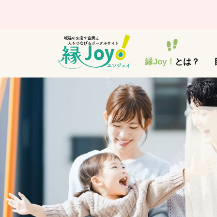
縁Joy！
とは？