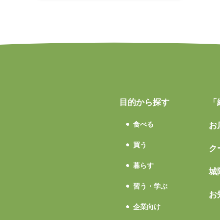
目的から探す
「
食べる
お
買う
ク
暮らす
城
習う・学ぶ
お
企業向け