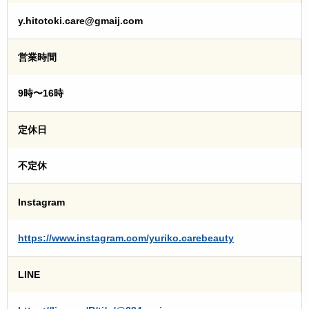
y.hitotoki.care@gmaij.com
営業時間
9時〜16時
定休日
不定休
Instagram
https://www.instagram.com/yuriko.carebeauty
LINE