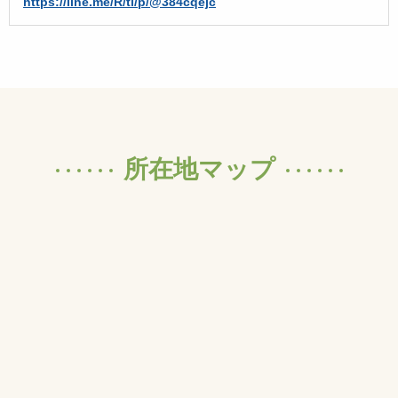
https://line.me/R/ti/p/@384cqejc
所在地マップ