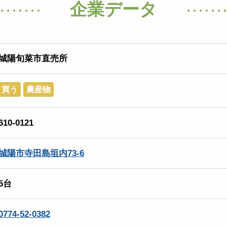
企業データ
城陽旬菜市直売所
買う
農産物
610-0121
城陽市寺田島垣内73-6
5台
0774-52-0382