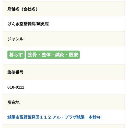
店舗名（会社名）
げんき堂整骨院/鍼灸院
ジャンル
暮らす
接骨・整体・鍼灸・医療
郵便番号
610-0111
所在地
城陽市富野荒見田１１２ アル・プラザ城陽 本館4F