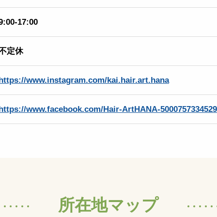
9:00-17:00
不定休
https://www.instagram.com/kai.hair.art.hana
https://www.facebook.com/Hair-ArtHANA-5000757334529
所在地マップ