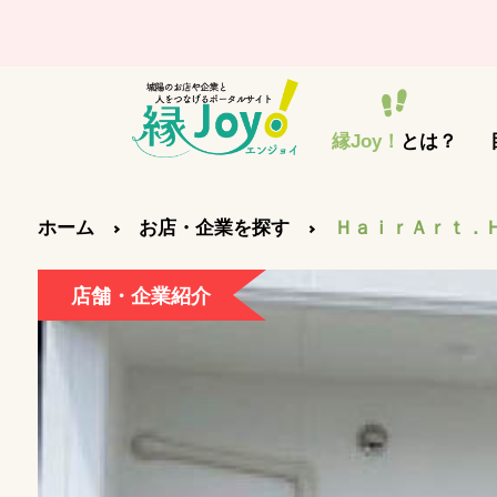
縁Joy！
とは？
ホーム
お店・企業を探す
ＨａｉｒＡｒｔ．Ｈ
店舗・企業紹介