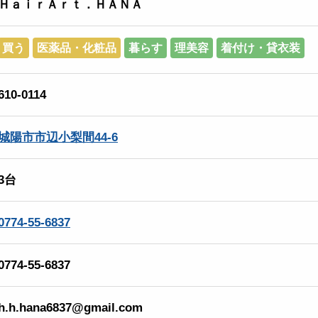
ＨａｉｒＡｒｔ．ＨＡＮＡ
買う
医薬品・化粧品
暮らす
理美容
着付け・貸衣装
610-0114
城陽市市辺小梨間44-6
3台
0774-55-6837
0774-55-6837
h.h.hana6837@gmail.com