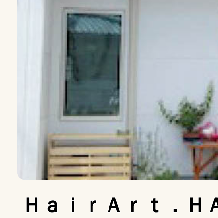
ＨａｉｒＡｒｔ．ＨＡ