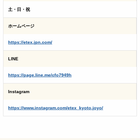
土・日・祝
ホームページ
https://etex.jpn.com/
LINE
https://page.line.me/cfo7949h
Instagram
https://www.instagram.com/etex_kyoto.joyo/