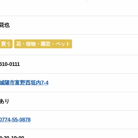
花也
買う
花・植物・園芸・ペット
610-0111
城陽市富野西垣内7-4
あり
0774-55-0878