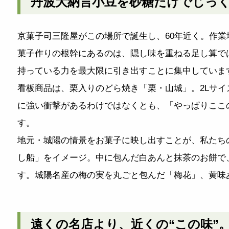
丹波大納言小豆を砂糖だけでじっ
京菓子司三隆屋がこの場所で誕生し、60年近く。作
菓子作りの根幹にあるのは、隠し味を重ねる足し算で
持っている力を最大限に引き出すことに集中していま
看板商品は、栗入りのどら焼き「栗・山城」。2Lサ
に強い衝撃があるわけではなくとも、「やっぱりここ
す。
地元・城陽の情景をお菓子に映し出すことが、私たち
し船」をイメージ。中に包んだ白あんと抹茶のお餅で
す。城陽名産の梅の実を丸ごと包んだ「梅花」、黄味
遠くの名店より、近くの“この味”