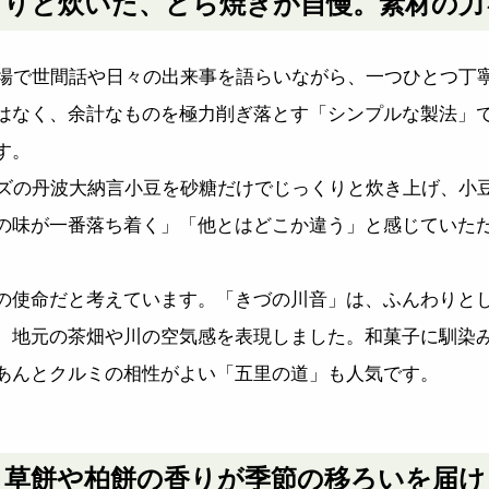
くりと炊いた、どら焼きが自慢。素材の力
業場で世間話や日々の出来事を語らいながら、一つひとつ丁
はなく、余計なものを極力削ぎ落とす「シンプルな製法」
す。
イズの丹波大納言小豆を砂糖だけでじっくりと炊き上げ、小
の味が一番落ち着く」「他とはどこか違う」と感じていた
の使命だと考えています。「きづの川音」は、ふんわりと
、地元の茶畑や川の空気感を表現しました。和菓子に馴染
あんとクルミの相性がよい「五里の道」も人気です。
。草餅や柏餅の香りが季節の移ろいを届け