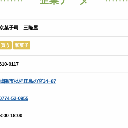
京菓子司 三隆屋
買う
和菓子
610-0117
城陽市枇杷庄島の宮34−87
0774-52-0955
8:00-18:00