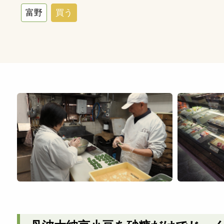
富野
買う