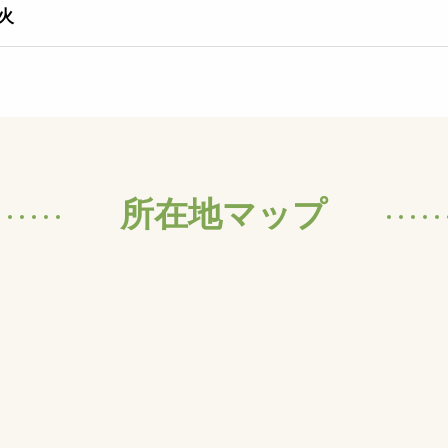
火
所在地マップ