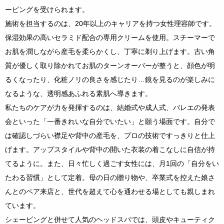
ービングを受けられます。
施術を担当するのは、20年以上のキャリアを持つ女性理容師です。
保湿効果の高いセラミド配合の専用クリームを使用。スチーマーで
お肌を潤しながら産毛を柔らかくし、丁寧に剃り上げます。古い角
質が優しく取り除かれてお肌のターンオーバーが整うと、顔色が明
るくなったり、化粧ノリの良さを感じたり…鏡を見るのが楽しみに
なるような、透明感あふれる素肌へ導きます。
私たちのケアが力を発揮するのは、結婚式や成人式、バレエの発表
会といった「一番きれいな自分でいたい」と願う場面です。自分で
は確認しづらい襟足や背中の産毛を、プロの技術ですっきりと仕上
げます。アップスタイルや背中の開いた衣装の着こなしに自信が持
てるように。また、日々忙しく過ごす女性には、月1回の「自分をい
たわる習慣」として定着。母の日の贈り物や、卒業式を控えた娘さ
んとのペア来店と、世代を超えて心を通わせる場としても親しまれ
ています。
シェービングと併せて人気のヘッドスパでは、頭皮やキューティク