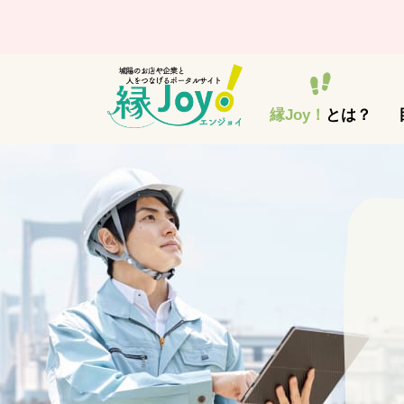
縁Joy！
とは？