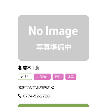
相浦木工所
久津川
企業向け
製造
木工
城陽市久世北垣内34-2
0774-52-2728