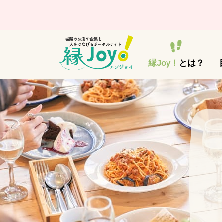
縁Joy！
とは？