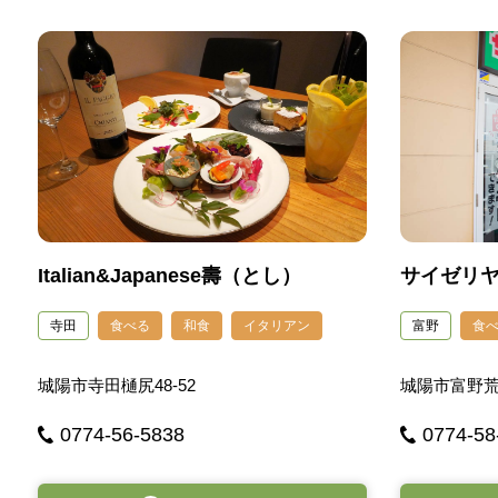
Italian&Japanese壽（とし）
サイゼリ
寺田
食べる
和食
イタリアン
富野
食
城陽市寺田樋尻48-52
城陽市富野荒
0774-56-5838
0774-58