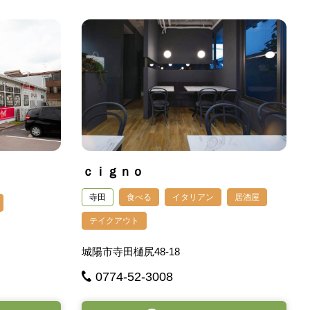
ｃｉｇｎｏ
寺田
食べる
イタリアン
居酒屋
テイクアウト
城陽市寺田樋尻48-18
0774-52-3008