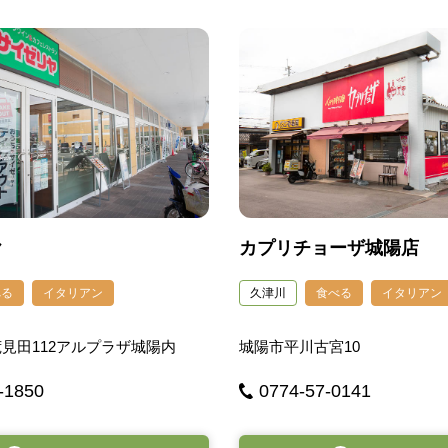
ヤ
カプリチョーザ城陽店
べる
イタリアン
久津川
食べる
イタリアン
見田112アルプラザ城陽内
城陽市平川古宮10
-1850
0774-57-0141