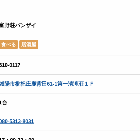
富野荘バンザイ
食べる
居酒屋
610-0117
城陽市枇杷庄鹿背田61-1第一清滝荘１Ｆ
1台
080-5313-8031