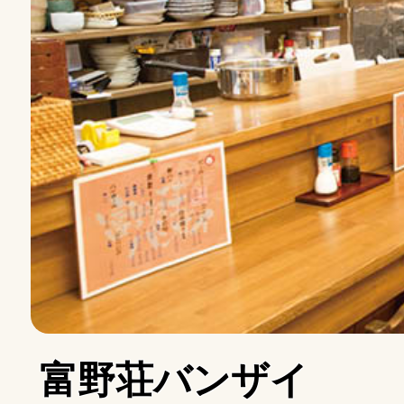
富野荘バンザイ