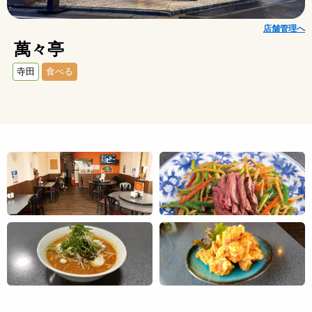
店舗管理へ
萬々亭
寺田
食べる