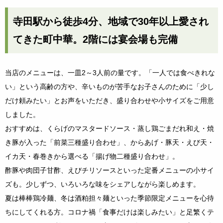
寺田駅から徒歩4分、地域で30年以上愛され
てきた町中華。2階には宴会場も完備
当店のメニューは、一皿2～3人前の量です。「一人では食べきれな
い」という高齢の方や、辛いものが苦手なお子さんのために「少し
だけ頼みたい」とお声をいただき、盛り合わせや小サイズをご用意
しました。
おすすめは、くらげのマスタードソース・蒸し鶏ごまだれ和え・焼
き豚が入った「前菜三種盛り合わせ」、からあげ・豚天・えび天・
イカ天・春巻きから選べる「揚げ物二種盛り合わせ」。
酢豚や肉団子甘酢、えびチリソースといった定番メニューの小サイ
ズも。少しずつ、いろいろな味をシェアしながら楽しめます。
夏は棒棒鶏冷麺、冬は酒粕担々麺といった季節限定メニューを心待
ちにしてくれる方。コロナ禍「食事だけは楽しみたい」と足繁くテ