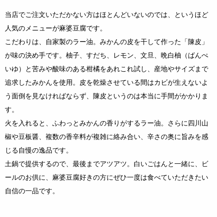
当店でご注文いただかない方はほとんどいないのでは、というほど
人気のメニューが麻婆豆腐です。
こだわりは、自家製のラー油。みかんの皮を干して作った「陳皮」
が味の決め手です。柚子、すだち、レモン、文旦、晩白柚（ばんぺ
いゆ）と苦みや酸味のある柑橘をあれこれ試し、産地やサイズまで
追求したみかんを使用。皮を乾燥させている間はカビが生えないよ
う面倒を見なければならず、陳皮というのは本当に手間がかかりま
す。
火を入れると、ふわっとみかんの香りがするラー油。さらに四川山
椒や豆板醤、複数の香辛料が複雑に絡み合い、辛さの奥に旨みを感
じる自慢の逸品です。
土鍋で提供するので、最後までアツアツ。白いごはんと一緒に、ビ
ールのお供に、麻婆豆腐好きの方にぜひ一度は食べていただきたい
自信の一品です。