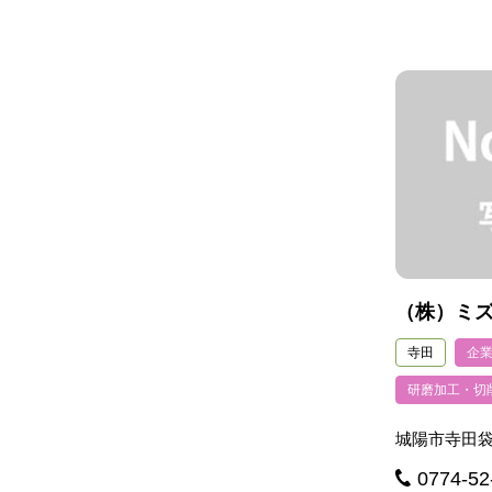
（株）ミ
寺田
企
研磨加工・切
城陽市寺田袋
0774-52