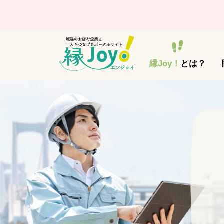
縁Joy！
とは？