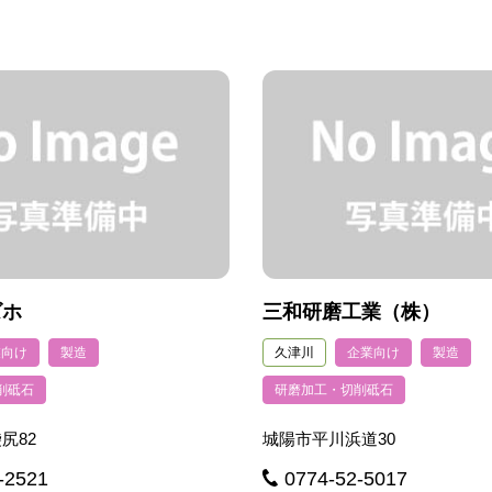
ズホ
三和研磨工業（株）
業向け
製造
久津川
企業向け
製造
削砥石
研磨加工・切削砥石
尻82
城陽市平川浜道30
-2521
0774-52-5017