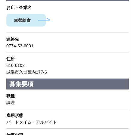
お店・企業名
㈱都給食
連絡先
0774-53-6001
住
所
610-0102
城陽市久世荒内177-6
募集要項
職
種
調理
雇用形態
パートタイム・アルバイト
仕事内容