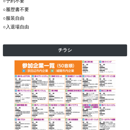
○予約不要
○履歴書不要
○服装自由
○入退場自由
チラシ