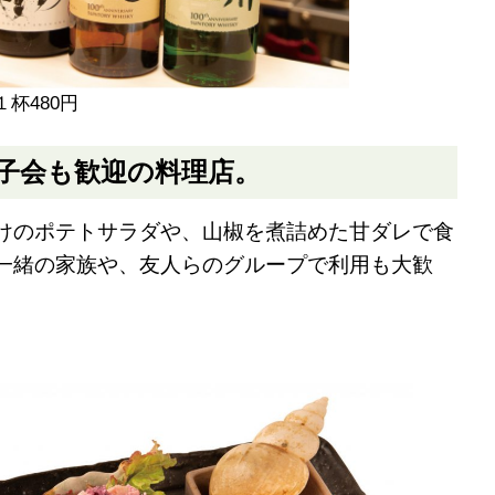
１杯480円
子会も歓迎の料理店。
けのポテトサラダや、山椒を煮詰めた甘ダレで食
一緒の家族や、友人らのグループで利用も大歓