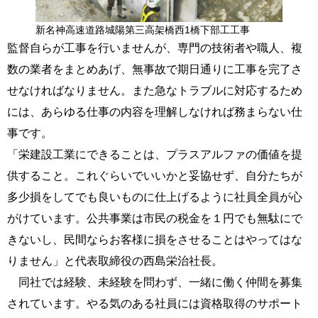
新名神高速道路城陽第三高架橋西1橋下部工工事
監督自らが工事を行いませんが、専門の技術者や職人、複
数の業者をまとめあげ、無事故で期日通りに工事を完了さ
せなければなりません。また急なトラブルに対応するため
には、あらゆる仕事の内容を理解しなければ務まらない仕
事です。
「栄建設工業にできることは、プラスアルファの価値を提
供すること。これぐらいでいいかと妥協せず、自分たちが
多少損をしてでも良いものに仕上げるように社員全員が心
がけています。公共事業は市民の税金を１円でも無駄にで
きないし、民間ならお客様に損をさせることはやってはな
りません」と代表取締役の西島栄治社長。
同社では経験、未経験を問わず、一緒に働く仲間を募集
されています。やる気のある社員には資格取得のサポート